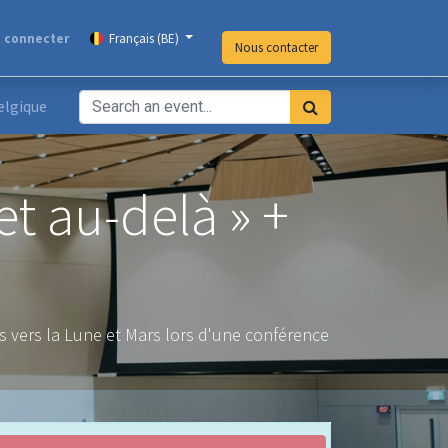
 connecter
Français (BE)
Nous contacter
elgique
t au-delà » +
s vers la Lune et Mars lors d'une conférence