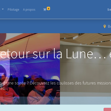
0
t
Pilotage
A propos​
Se
B
etour sur la Lune… e
s d'une soirée ? Découvrez les coulisses des futures mission
ses.