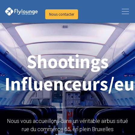
Nous contacter
Shootings
Influenceurs/eu
Nous vous accueillons dans un véritable airbus situé
rue du commerce 65, en plein Bruxelles