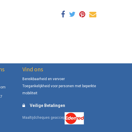
ns
Vind ons
Bereikbaarheid en vervoer
Toegankelijkheid voor personen met beperkte
com
mobiliteit
47
Veilige Betalingen
.
Maaltijdcheques geaccepteerd