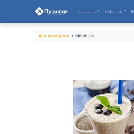
conferentie
Restaurant
B
Alle producten
Milkshake