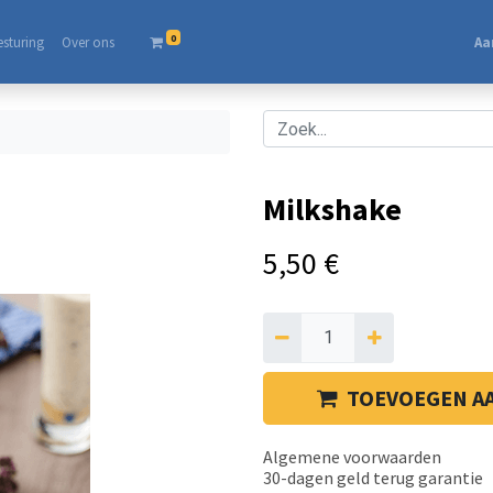
0
esturing
Over ons​
Aa
Milkshake
5,50
€
TOEVOEGEN A
Algemene voorwaarden
30-dagen geld terug garantie