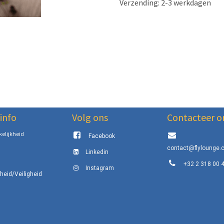
Verzending: 2-3 werkdagen
info
Volg ons
Contacteer o
elijkheid
Facebook
contact@flylounge.
Linkedin
+32 2 318 00 
Instagram
eid/Veiligheid