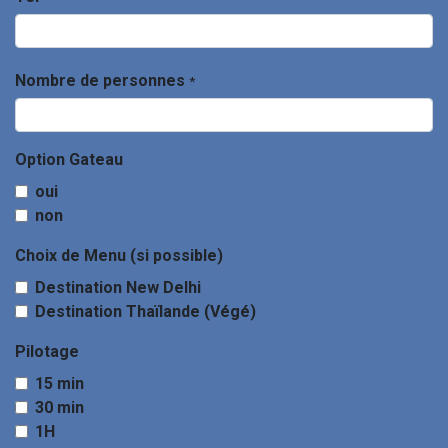
Nombre de personnes
*
Option Gateau
oui
non
Choix de Menu (si possible)
Destination New Delhi
Destination Thaïlande (Végé)
Pilotage
15 min
30 min
1H