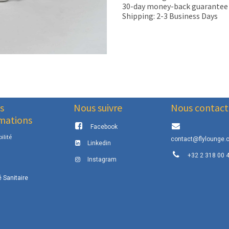
30-day money-back guarantee
Shipping: 2-3 Business Days
s
Nous suivre
Nous contact
mations
Facebook
ilité
contact@flylounge.
Linkedin
+32 2 318 00 
Instagram
é Sanitaire