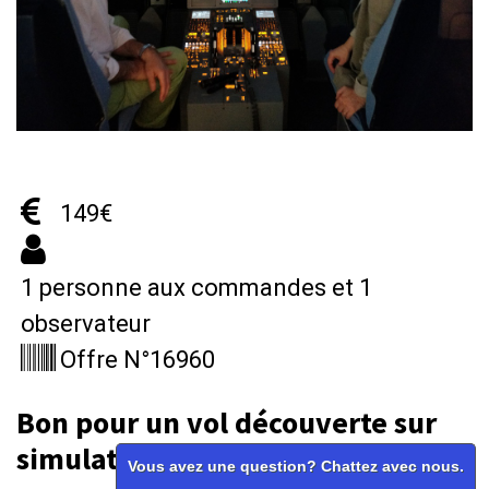
149€
1 personne aux commandes et 1
observateur
Offre N°16960
Bon pour un vol découverte sur
simulateur de type A320
Vous avez une question? Chattez avec nous.