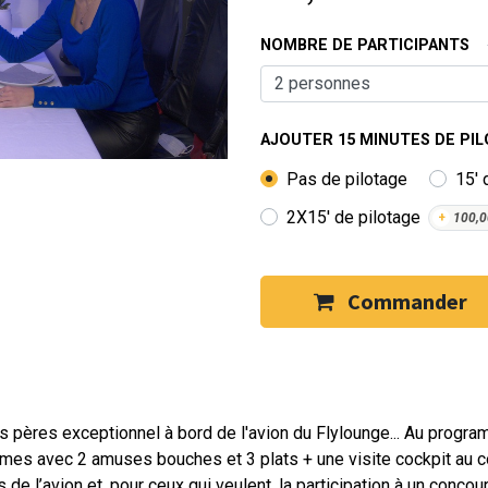
NOMBRE DE PARTICIPANTS
AJOUTER 15 MINUTES DE PIL
Pas de pilotage
15' 
2X15' de pilotage
+
100,0
Commander
 pères exceptionnel à bord de l'avion du Flylounge... Au progr
omes avec 2 amuses bouches et 3 plats + une visite cockpit au c
 l’avion et, pour ceux qui veulent, la participation à un concour