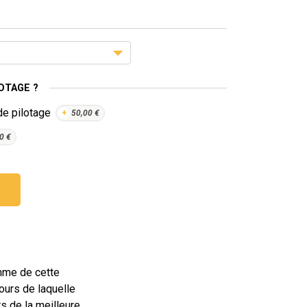
OTAGE ?
de pilotage
+
50,00
€
0
€
amme de cette
ours de laquelle
s de la meilleure