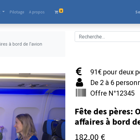
0
t
Pilotage
A propos​
Se
ires à bord de l'avion
91€ pour deux p
De 2 à 6 person
Offre N°12345
Fête des pères: O
affaires à bord d
182,00
€