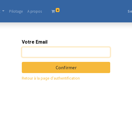
0
t
Pilotage
A propos​
Se
Votre Email
Confirmer
Retour à la page d'authentification