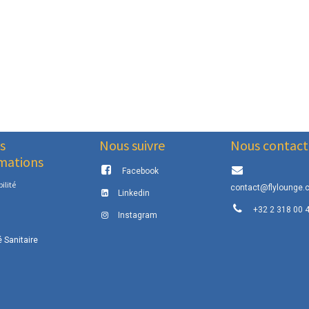
s
Nous suivre
Nous contact
mations
Facebook
ilité
contact@flylounge.
Linkedin
+32 2 318 00 
Instagram
é Sanitaire