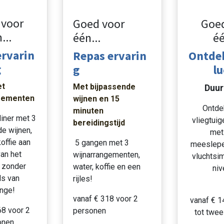
 voor
Goed voor
Goed
...
één...
éé
ervarin
Repas ervarin
Ontde
g
g
lu
t
Met bijpassende
Duur
gementen
wijnen en 15
Ontde
minuten
iner met 3
vliegtuig
bereidingstijd
e wijnen,
met
offie aan
5 gangen met 3
meeslep
an het
wijnarrangementen,
vluchtsim
g zonder
water, koffie en een
niv
ls van
rijles!
unge!
vanaf € 318 voor 2
vanaf € 1
68 voor 2
personen
tot twe
onen