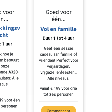
 voor
Goed voor
n...
één...
kkingsv
Vol en famille
cht
Duur 1 tot 4 uur
: 1 uur
Geef een sessie
k hoe je
cadeau aan familie of
en bestuurt
vrienden! Perfect voor
 onze
verjaardagen,
ende A320-
vrijgezellenfeesten...
ulator. Alle
Alle niveaus.
eaus.
vanaf € 199 voor drie
tot zes personen
49 voor één
e personen
Commandant