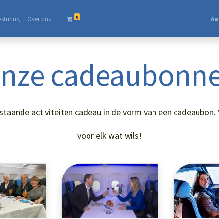
0
esturing
Over ons​
Aa
nze cadeaubonn
taande activiteiten cadeau in de vorm van een cadeaubon. Van
voor elk wat wils!