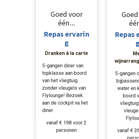
Goed voor
Goed
één...
één
Repas ervarin
Repas 
g
Dranken à la carte
Me
wijnarran
5-gangen diner van
topklasse aan boord
5-gangen d
van het vliegtuig
bijpassend
zonder vleugels van
water en k
Flylounge! Bezoek
boord v
aan de cockpit na het
vliegtui
diner.
vleuge
Flylo
vanaf € 198 voor 2
personen
vanaf € 2
pers